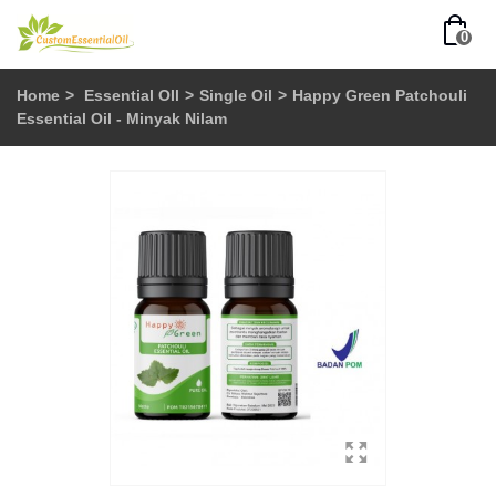
0
Home
>
Essential OIl
>
Single Oil
>
Happy Green Patchouli
Essential Oil - Minyak Nilam