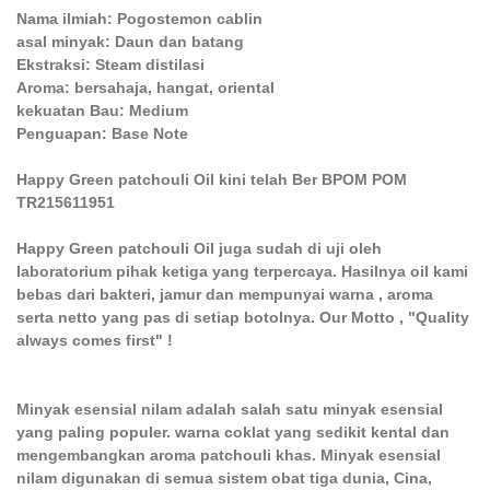
Nama ilmiah: Pogostemon cablin
asal minyak: Daun dan batang
Ekstraksi: Steam distilasi
Aroma: bersahaja, hangat, oriental
kekuatan Bau: Medium
Penguapan: Base Note
Happy Green patchouli Oil kini telah Ber BPOM POM
TR215611951
Happy Green patchouli Oil juga sudah di uji oleh
laboratorium pihak ketiga yang terpercaya. Hasilnya oil kami
bebas dari bakteri, jamur dan mempunyai warna , aroma
serta netto yang pas di setiap botolnya. Our Motto , "Quality
always comes first" !
Minyak esensial nilam adalah salah satu minyak esensial
yang paling populer. warna coklat yang sedikit kental dan
mengembangkan aroma patchouli khas. Minyak esensial
nilam digunakan di semua sistem obat tiga dunia, Cina,